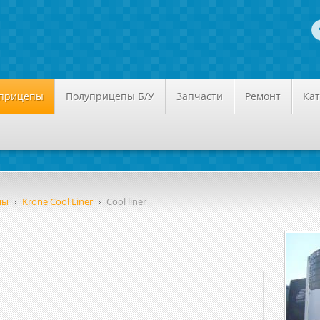
уприцепы
Полуприцепы Б/У
Запчасти
Ремонт
Кат
пы
Krone Cool Liner
Cool liner