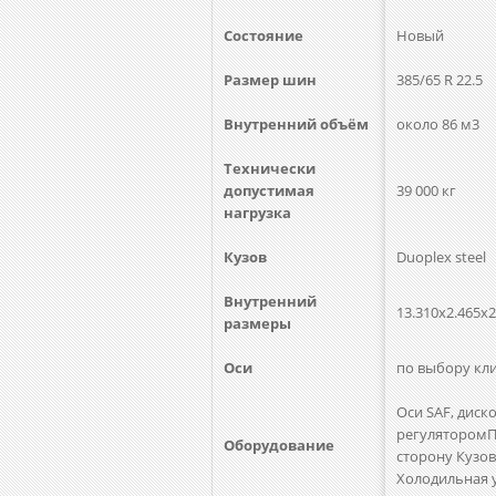
Состояние
Новый
Размер шин
385/65 R 22.5
Внутренний объём
около 86 м3
Технически
допустимая
39 000 кг
нагрузка
Кузов
Duoplex steel
Внутренний
13.310x2.465x2
размеры
Оси
по выбору кл
Оси SAF, диск
регуляторомПо
Оборудование
сторону Кузов
Холодильная у