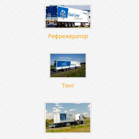
Рефрежератор
Тент